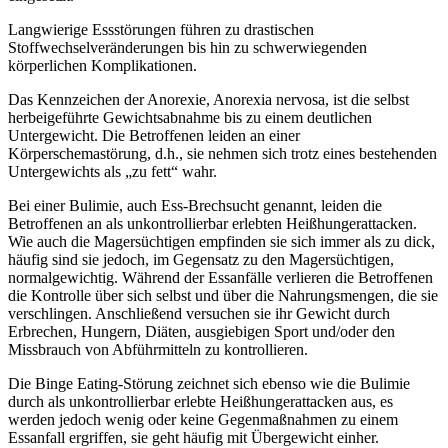
Langwierige Essstörungen führen zu drastischen
Stoffwechselveränderungen bis hin zu schwerwiegenden
körperlichen Komplikationen.
Das Kennzeichen der Anorexie, Anorexia nervosa, ist die selbst
herbeigeführte Gewichtsabnahme bis zu einem deutlichen
Untergewicht. Die Betroffenen leiden an einer
Körperschemastörung, d.h., sie nehmen sich trotz eines bestehenden
Untergewichts als „zu fett“ wahr.
Bei einer Bulimie, auch Ess-Brechsucht genannt, leiden die
Betroffenen an als unkontrollierbar erlebten Heißhungerattacken.
Wie auch die Magersüchtigen empfinden sie sich immer als zu dick,
häufig sind sie jedoch, im Gegensatz zu den Magersüchtigen,
normalgewichtig. Während der Essanfälle verlieren die Betroffenen
die Kontrolle über sich selbst und über die Nahrungsmengen, die sie
verschlingen. Anschließend versuchen sie ihr Gewicht durch
Erbrechen, Hungern, Diäten, ausgiebigen Sport und/oder den
Missbrauch von Abführmitteln zu kontrollieren.
Die Binge Eating-Störung zeichnet sich ebenso wie die Bulimie
durch als unkontrollierbar erlebte Heißhungerattacken aus, es
werden jedoch wenig oder keine Gegenmaßnahmen zu einem
Essanfall ergriffen, sie geht häufig mit Übergewicht einher.