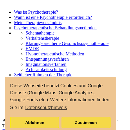
Was ist Psychotherapie?
Wann ist eine Psychotherapie erforderlich?
Mein Therapieverständnis
Psychotherapeutische Behandlungsmethoden
Schematherapie
Verhaltenstherapie
Klärungsorientierte Gesprächspsychotherapie
EMDR
Hypnotherapeutische Methoden
Entspannungsverfahren
Imaginationsverfahren
Achtsamkeitsschulung
Zeitlicher Rahmen der Therapie
Kostenübernahme
Zu meiner Person
Diese Webseite benutzt Cookies und Google
Supervision/Dozententätigkeit
Dienste (Google Maps, Google Analytics,
Paarberatung
Google Fonts etc.). Weitere Informationen finden
Kontakt
Sie im
Datenschutzhinweis
Birgit Melles · Gerresheimer Landstr. 129 · 40627 Düsseldorf ·
Ablehnen
Zustimmen
Tel:+49 (0)176 4347 9131 ·
Kontakt
·
Impressum
·